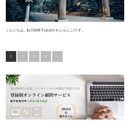
こんにちは。鮎川詢裕子(あゆかわじゅんこ)です。
1
2
3
4
»