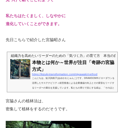
私たちはたくましく、しなやかに
進化していくことができます。
先日こちらで紹介した宮脇昭さん
組織力を高めたいリーダーのための「気づく力」の育て方 本当の自分、そ
本物とは何か～世界が注目「奇跡の宮脇
方式」
https://kizuki-transformation.com/miyawakiｍethod
こんにちは。鮎川詢裕子(あゆかわじゅんこ)です。DRAWDOWNドローダウンを
活用したサステナビリティ経営推進による企業価値の向上とその変容をリードす
るリーダーの輩出を支援しています。私たちの周りで目にする緑は、「そのほと
んどが本物ではない」とご存じですか？どういうことなのかというと、その多く
はもともとその土地にあったものではない。つまり外来の緑です。それでは、本
宮脇さんの植林法は、
物とは何か？というと、その土地本来の植物です。仮に人間がいなかったとして
も、現状の立地気候が支持し得る植生です。これは、植物生態学上の概念で...
密集して植林をするのだそうです。