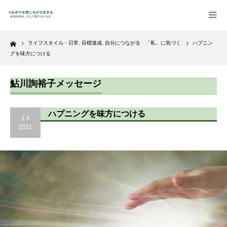
Home
ライフスタイル・日常
,
目標達成
,
自分につながる 「私」に気づく
ハプニン
グを味方につける
鮎川詢裕子メッセージ
ハプニングを味方につける
1.4
2021