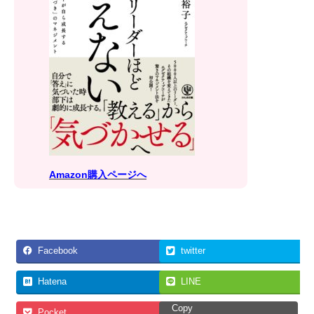
Amazon購入ページへ
Facebook
twitter
Hatena
LINE
Copy
Pocket