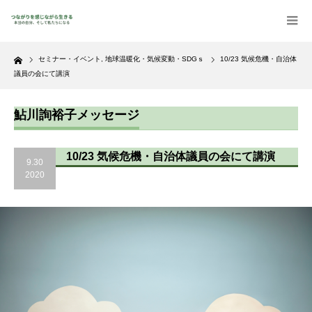
Home
セミナー・イベント
,
地球温暖化・気候変動・SDGｓ
10/23 気候危機・自治体
議員の会にて講演
鮎川詢裕子メッセージ
10/23 気候危機・自治体議員の会にて講演
9.30
2020