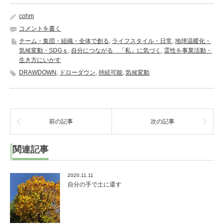
cohm
コメントを書く
チーム・集団・組織・全体で創る
,
ライフスタイル・日常
,
地球温暖化・
気候変動・SDGｓ
,
自分につながる 「私」に気づく
,
霊性を事業活動・
生き方にいかす
DRAWDOWN
,
ドローダウン
,
持続可能
,
気候変動
前の記事
次の記事
関連記事
2020.11.11
自分の手で土に還す