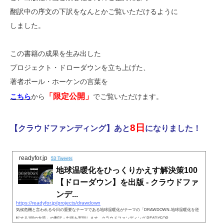
翻訳中の序文の下訳をなんとかご覧いただけるように
しました。
この書籍の成果を生み出した
プロジェクト・ドローダウンを立ち上げた、
著者ポール・ホーケンの言葉を
「限定公開」
こちら
から
でご覧いただけます。
8日
【クラウドファンディング】あと
になりました！
readyfor.jp
53 Tweets
地球温暖化をひっくりかえす解決策100
【ドローダウン】を出版 - クラウドファ
ンデ...
https://readyfor.jp/projects/drawdown
気候危機と言われる今日の重要なテーマである地球温暖化がテーマの「DRAWDOWN-地球温暖化を逆
転する100の方策」の翻訳・出版を実現します - クラウドファンディング READYFOR