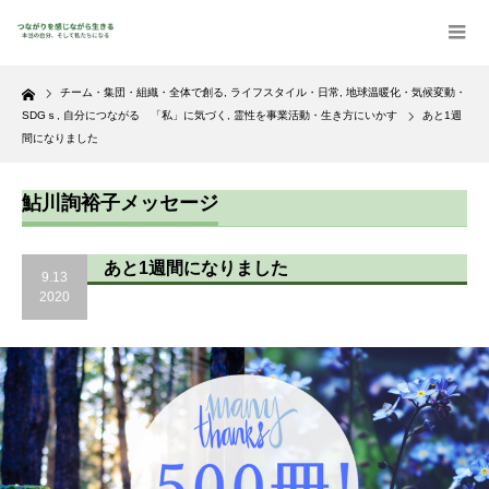
Home
チーム・集団・組織・全体で創る
,
ライフスタイル・日常
,
地球温暖化・気候変動・
SDGｓ
,
自分につながる 「私」に気づく
,
霊性を事業活動・生き方にいかす
あと1週
間になりました
鮎川詢裕子メッセージ
あと1週間になりました
9.13
2020