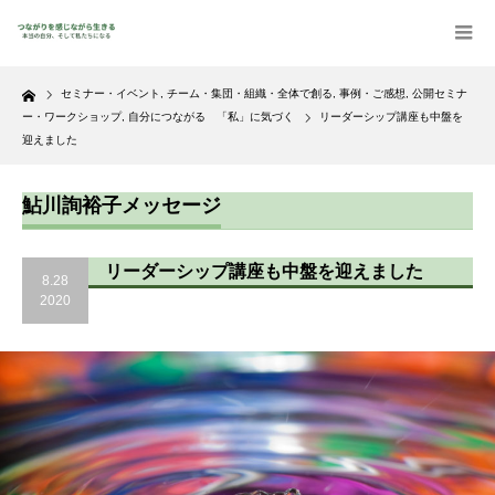
Home
セミナー・イベント
,
チーム・集団・組織・全体で創る
,
事例・ご感想
,
公開セミナ
ー・ワークショップ
,
自分につながる 「私」に気づく
リーダーシップ講座も中盤を
迎えました
鮎川詢裕子メッセージ
リーダーシップ講座も中盤を迎えました
8.28
2020